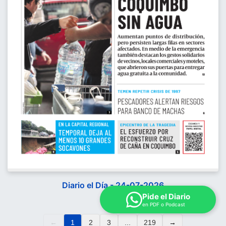
Diario el Día - 24-07-2026
Pide el Diario
en PDF o Podcast
←
1
2
3
...
219
→